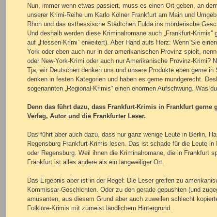
Nun, immer wenn etwas passiert, muss es einen Ort geben, an dem e
unserer Krimi-Reihe um Karlo Kölner Frankfurt am Main und Umgebu
Rhön und das osthessische Städtchen Fulda ins mörderische Gesc
Und deshalb werden diese Kriminalromane auch „Frankfurt-Krimis” g
auf „Hessen-Krimi” erweitert). Aber Hand aufs Herz: Wenn Sie einen
York oder eben auch nur in der amerikanischen Provinz spielt, nenn
oder New-York-Krimi oder auch nur Amerikanische Provinz-Krimi? N
Tja, wir Deutschen denken uns und unsere Produkte eben gerne in S
denken in festen Kategorien und haben es gerne mundgerecht. Desh
sogenannten „Regional-Krimis” einen enormen Aufschwung. Was dur
Denn das führt dazu, dass Frankfurt-Krimis in Frankfurt gerne 
Verlag, Autor und die Frankfurter Leser.
Das führt aber auch dazu, dass nur ganz wenige Leute in Berlin, 
Regensburg Frankfurt-Krimis lesen. Das ist schade für die Leute i
oder Regensburg. Weil ihnen die Kriminalromane, die in Frankfurt s
Frankfurt ist alles andere als ein langweiliger Ort.
Das Ergebnis aber ist in der Regel: Die Leser greifen zu amerikanis
Kommissar-Geschichten. Oder zu den gerade gepushten (und zuge
amüsanten, aus diesem Grund aber auch zuweilen schlecht kopierte
Folklore-Krimis mit zumeist ländlichem Hintergrund.