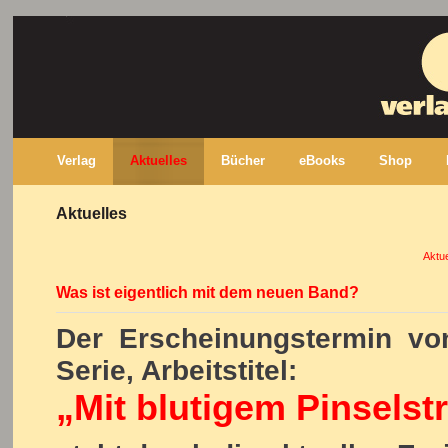
Verlag
Aktuelles
Bücher
eBooks
Shop
Aktuelles
Aktue
Was ist eigentlich mit dem neuen Band?
Der Erscheinungstermin vo
Serie, Arbeitstitel:
„Mit blutigem Pinselst